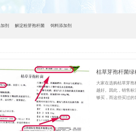
添加剂
解淀粉芽孢杆菌
饲料添加剂
枯草芽孢杆菌绿
大家在选购枯草芽孢
越好。因此，销售标
够买，而这些买过的
去信心…