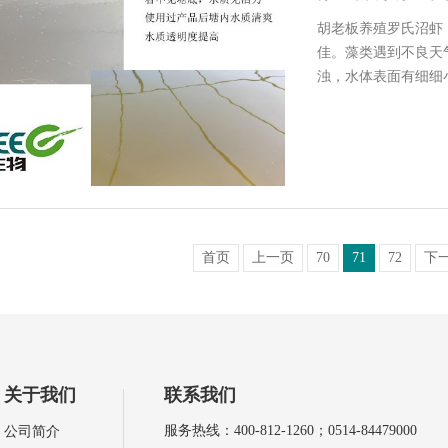
胡老板养殖罗氏沼虾
佳。藻类遇到不良天
浊，水体表面有细细
微生物…
首页
上一页
70
71
72
下
关于我们
联系我们
服务热线：400-812-1260；0514-84479000
公司简介