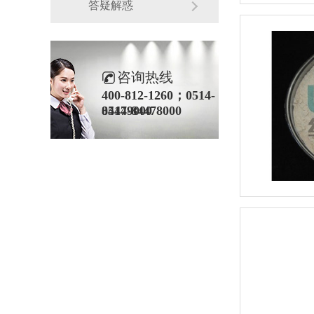
答疑解惑
咨询热线
400-812-1260；0514-
84479000
0514-84478000