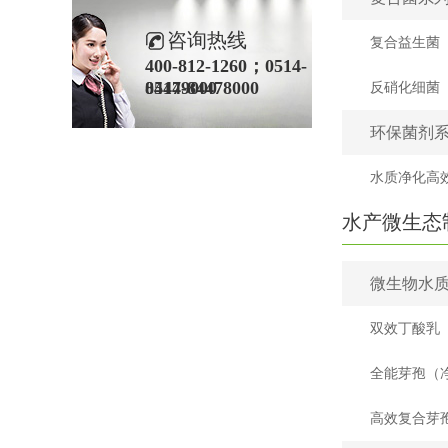
咨询热线
复合益生菌
400-812-1260；0514-
84479000
0514-84478000
反硝化细菌
环保菌剂
水产微生态
微生物水
双效丁酸乳