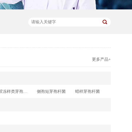
更多产品+
胶冻样类芽孢杆菌
侧孢短芽孢杆菌
蜡样芽孢杆菌