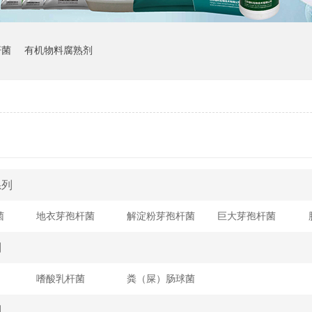
杆菌
有机物料腐熟剂
系列
菌
地衣芽孢杆菌
解淀粉芽孢杆菌
巨大芽孢杆菌
列
嗜酸乳杆菌
粪（屎）肠球菌
列