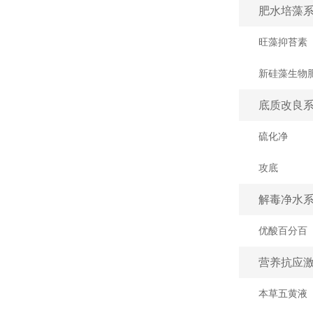
肥水培藻
旺藻抑苔素
新硅藻生物
底质改良
硫化净
攻底
解毒净水
优酸百分百
营养抗应
本草五黄液