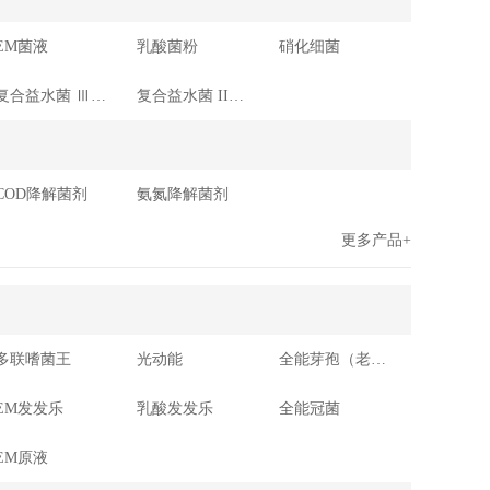
EM菌液
乳酸菌粉
硝化细菌
复合益水菌 Ⅲ（抑苔）
复合益水菌 II（抑菌）
COD降解菌剂
氨氮降解菌剂
更多产品+
多联嗜菌王
光动能
全能芽孢（老绿水专用）
EM发发乐
乳酸发发乐
全能冠菌
EM原液