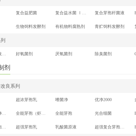
复合益肥菌
复合益水菌 Ⅰ（净水）
复合芽孢杆菌液
生物饲料发酵剂
有机物料腐熟剂
青贮饲料发酵剂
系列
水质净化高效复合菌剂
好氧菌剂
厌氧菌剂
除臭菌剂
制剂
质改良系列
超浓芽孢乳
嗜菌净
优净2000
全能芽孢（净水专用）
全能芽孢（虾蟹专用）
全能芽孢
光合细菌
高效复合芽孢杆菌
超强芽孢乳
乳酸菌原液
超强复合芽孢杆菌