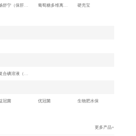
畅舒宁（保肝肠肽）
葡萄糖多维离子钙
硬壳宝
复合碘溶液（水产用）
益冠菌
优冠菌
生物肥水保
更多产品+