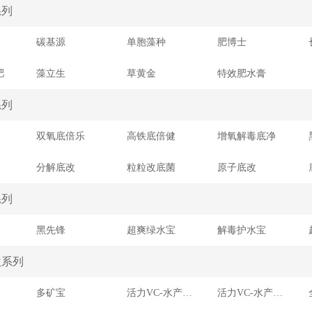
系列
碳基源
单胞藻种
肥博士
肥
藻立生
草黄金
特效肥水膏
系列
双氧底倍乐
高铁底倍健
增氧解毒底净
分解底改
粒粒改底菌
原子底改
系列
黑先锋
超爽绿水宝
解毒护水宝
激系列
多矿宝
活力VC-水产用维生素预混合饲料LKⅡ型
活力VC-水产用维生素预混合饲料LKⅠ型