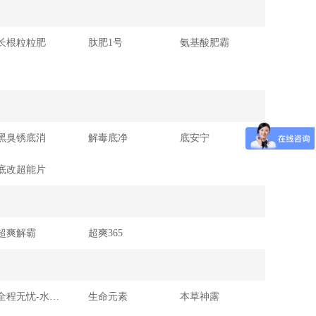
长根粒粒肥
肽肥1号
氨基酸肥霸
黑臭锈底消
解毒底净
底安宁
底改超能片
超爽解霸
超爽365
全程无忧-水产用复合预混合饲料
生命元素
本草神露