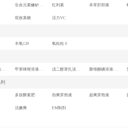
生命元素鳜鲈专用
红利素
本草肝胆康
双效寡糖
活力VC
丰氧120
氧粒粒Ⅱ
辛硫磷溶液（水产用）
甲苯咪唑溶液（水产用）
戊二醛苯扎溴铵溶液（水产用）
聚维酮碘溶液（水产用）
系列
多肽酵素肥
劲爽芽孢液
超爽芽孢液
活嫩爽
EM制剂