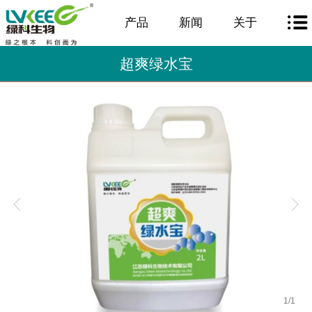
产品
新闻
关于
超爽绿水宝
1
/
1