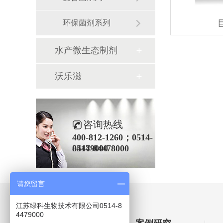
环保菌剂系列
水产微生态制剂
沃乐滋
咨询热线
400-812-1260；0514-
84479000
0514-84478000
请您留言
江苏绿科生物技术有限公司0514-8
4479000