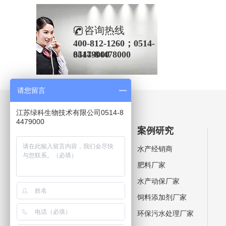
咨询热线
400-812-1260；0514-
84479000
0514-84478000
请您留言
江苏绿科生物技术有限公司0514-8
4479000
产品中心
案例研究
芽孢杆菌系列
水产经销商
乳酸菌系列
肥料厂家
复合菌系列
水产动保厂家
环保菌剂系列
饲料添加剂厂家
环保污水处理厂家