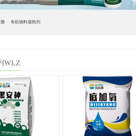
杆菌
有机物料腐熟剂
列WLZ