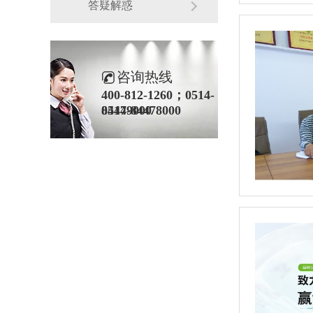
答疑解惑
咨询热线
400-812-1260；0514-
84479000
0514-84478000