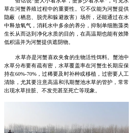
俗话说
“蟹大小看水草，蟹多少看水草”，可见水
草在河蟹养殖过程中的重要性。它不仅能为河蟹提供
隐蔽（栖息、脱壳和躲避敌害）场所，还能通过在水
中释放氧气，消耗水中多余的养分，抑制单细胞藻类
生长从而达到净化水质的目的，在高温期也能有效降
低积温并为河蟹提供遮阴物。
水草亦是河蟹喜欢夹食的生物活性饵料。蟹池中
水草分布要有疏有密，水草覆盖率在河蟹生长期应保
持在
60%-70%，过稀要及时补种或移植，过密要人工
清除，尤其要注意高温和汛期蟹池水草的管护，常常
出现水草挂脏、不发兜甚至死亡等现象。