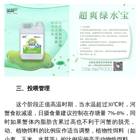
三、投喂管理
这个阶段正值高温时期，当水温超过
30
℃时，河
蟹食欲减退，日摄食量建议控制在存塘量
7%-8%
，同
时如果蟹体内脂肪含累过高也不利于河蟹的脱壳，
动、植物饵料的比例应作适当调整，植物性饵料（如
小麦、玉米、水草等）的比例应偏高于动物性饵料。