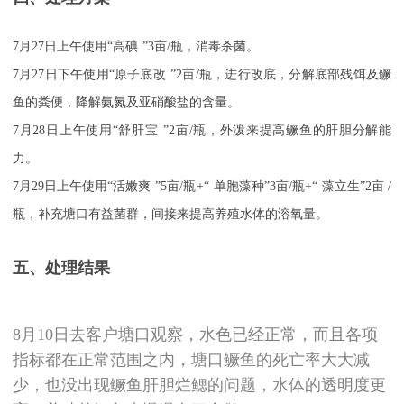
7月27日上午使用“
高碘
”3亩/瓶，消毒杀菌。
7月27日下午使用“
原子底改
”2亩/瓶，进行改底，分解底部残饵及鳜
鱼的粪便，降解氨氮及亚硝酸盐的含量。
7月28日上午使用“
舒肝宝
”2亩/瓶，外泼来提高鳜鱼的肝胆分解能
力。
7月29日上午使用“
活嫩爽
”5亩/瓶+“
单胞藻种
”3亩/瓶+“
藻立生
”2亩
/
瓶，补充塘口有益菌群，间接来提高养殖水体的溶氧量。
五、处理结果
8月10日去客户塘口观察，水色已经正常，而且各项
指标都在正常范围之内，塘口鳜鱼的死亡率大大减
少，也没出现鳜鱼肝胆烂鳃的问题，水体的透明度更