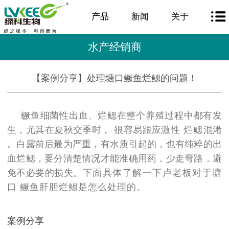
产品
新闻
关于
水产经销商
【案例分享】处理塘口鳜鱼烂鳃的问题！
鳜鱼细菌性出血、烂鳃在整个养殖过程中都有发
生，尤其在夏秋交季时，
很容易跟应激性
烂鳃
混淆
。白露前后最为严重，有水质引起的，也有纯粹的出
血烂鳃，要分清楚情况才能准确用药，少走弯路，避
免不必要的损失。
下面具体了解一下卢老板对于塘
口
鳜鱼肝胆烂鳃是怎么处理的。
案例分享