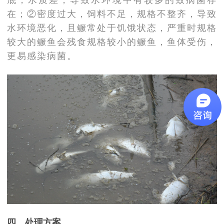
在；②密度过大，饲料不足，规格不整齐，导致
水环境恶化，且鳜常处于饥饿状态，严重时规格
较大的鳜鱼会残食规格较小的鳜鱼，鱼体受伤，
更易感染病菌。
四、
处理方案