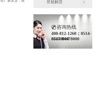
接在厂家发货，很
答疑解惑
咨询热线
400-812-1260；0514-
84479000
0514-84478000