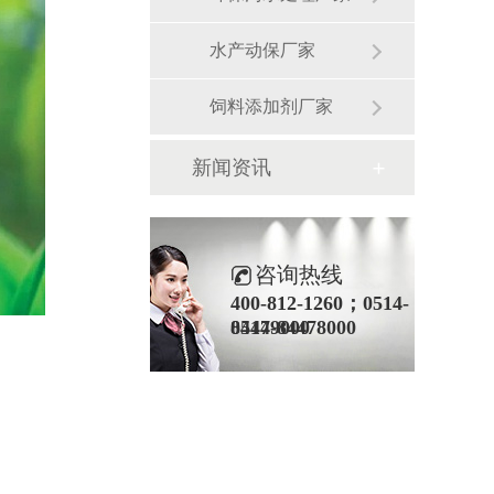
水产动保厂家
饲料添加剂厂家
新闻资讯
咨询热线
400-812-1260；0514-
84479000
0514-84478000