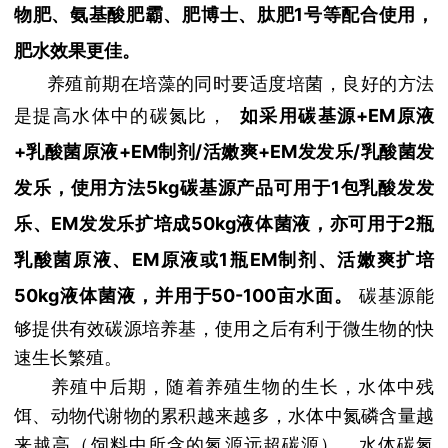
物肥、氨基酸肥霸、肥博士、肽肥1号等配合使用，
肥水效果更佳。
养殖前期
在培藻的同时要适度培菌，良好的方法
是提高水体中的碳氮比，
如采用碳基源+EM原液
+乳酸菌原液+EM制剂/活嫩爽+EM发发乐/乳酸菌发
发乐，使用方法5kg碳基源产品可用于1包乳酸发发
乐、EM发发乐扩培成50kg液体菌液，亦可用于2瓶
乳酸菌原液、EM原液或1瓶EM制剂、活嫩爽扩培
50kg液体菌液，并用于50-100亩水面。
碳
基源能
够提供有效碳源培养基，使用之后有利于微生物的快
速生长繁殖。
养殖
中后期，随着养殖生物的生长，水体中残
饵、动物代谢物的累积越来越多，水体中氮磷含量越
来越高（饲料中所含的氮源远超碳源），水体碳氮