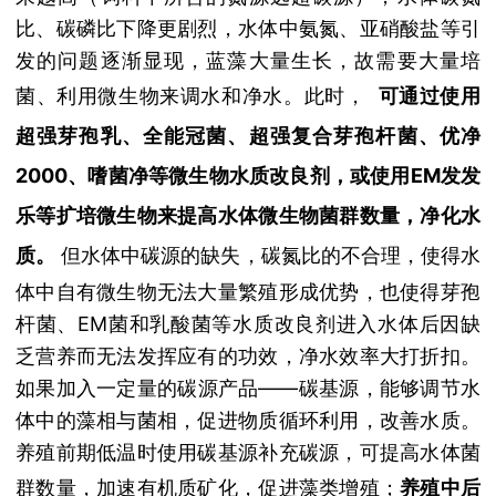
比、碳磷比下降更剧烈，水体中氨氮、亚硝酸盐等引
发的问题逐渐显现，蓝藻大量生长，故需要大量培
菌、利用微生物来调水和净水。此时，
可通过使用
超强芽孢乳、全能冠菌、超强复合芽孢杆菌、优净
2000、嗜菌净等微生物水质改良剂，或使用EM发发
乐等扩培微生物来提高水体微生物菌群数量，净化水
但
质。
水体中碳源的缺失，碳氮比的不合理，使得水
体中自有微生物无法大量繁殖形成优势，也使得芽孢
杆菌、EM菌和乳酸菌等水质改良剂进入水体后因缺
乏营养而无法发挥应有的功效，净水效率大打折扣。
如果加入一定量的碳源产品——碳基源，能够调节水
体中的藻相与菌相，促进物质循环利用，改善水质。
养殖前期低温时使用碳基源补充碳源，可提高水体菌
群数量，加速有机质矿化，促进藻类增殖；
养殖中后