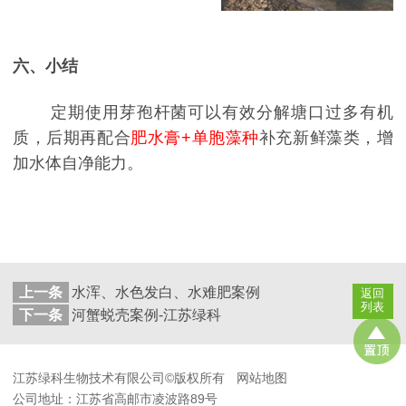
六、小结
定期使用芽孢杆菌可以有效分解塘口过多有机
质，后期再配合
肥水膏
+
单胞藻种
补充新鲜藻类，增
加水体自净能力。
上一条
水浑、水色发白、水难肥案例
返回
列表
下一条
河蟹蜕壳案例-江苏绿科
江苏绿科生物技术有限公司©版权所有
网站地图
公司地址：江苏省高邮市凌波路89号