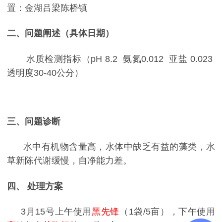
置：金湖吕梁陈桥镇
二、问题阐述（具体日期）
水质检测指标（
pH 8.2
氨氮
0.012
亚盐
0.023
透明度
30-40
公分）
三、
问题诊断
水中有机物含量高，水体中缺乏有益的藻类，水
草新陈代谢缓慢，自净能力差。
四、
处理方案
3
月
15
号上午使用
黑先锋
（
1
袋
/5
亩），下午使用