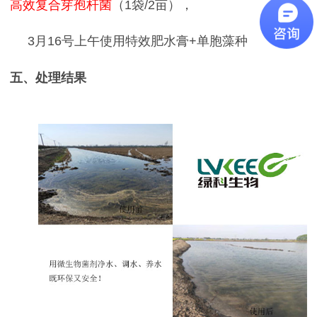
高效复合芽孢杆菌
（
1
袋
/2
亩），
3
月
16
号上午使用特效肥水膏
+
单胞藻种
五、
处理结果