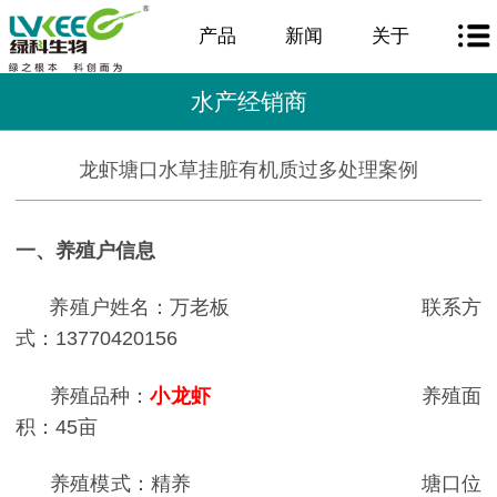
产品
新闻
关于
水产经销商
龙虾塘口水草挂脏有机质过多处理案例
一、养殖户信息
养殖户姓名：万老板
联系方
式：
13770420156
养殖品种：
小龙虾
养殖面
积：
45
亩
养殖模式：精养
塘口位